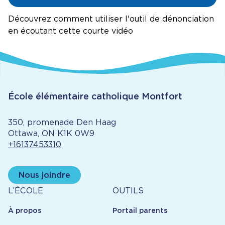
Découvrez comment utiliser l'outil de dénonciation
en écoutant cette courte vidéo
École élémentaire catholique Montfort
350, promenade Den Haag
Ottawa, ON K1K 0W9
+16137453310
Nous joindre
À
Outils
L’ÉCOLE
OUTILS
propos
À propos
Portail parents