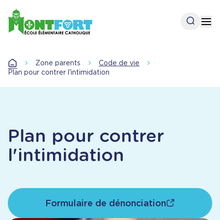
Aller
au
Open se
Op
contenu
principal
Zone parents
Code de vie
Accueil
Plan pour contrer l'intimidation
Plan pour contrer
l'intimidation
Formulaire de dénonciation