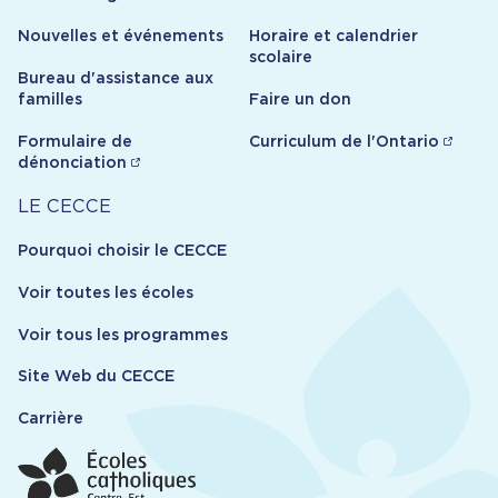
ecolecatholique.ca
Pierre Cyr
Nouvelles et événements
Horaire et calendrier
Maude Deslauriers
PMJE F
scolaire
Isabelle Gauthier
Bureau d'assistance aux
Dali-Jennifer Kalemba
Enseignante : Joseline Prudence Seumen
familles
Faire un don
Caroline Faucon
Nkouatchah,
seumejo
[at]
ecolecatholique.ca
Cirhuza Bunyakiri Odette
(seumejo[at]ecolecatholique[dot]ca)
Formulaire de
Curriculum de l'Ontario
Tcheudo Gaelle
Éducatrice : Misenga Tshibuy,
tshibmi
[at]
dénonciation
ecolecatholique.ca
Lead pédagogique
Carrière
LE CECCE
Caroline Faucon
Pourquoi choisir le CECCE
Voir toutes les écoles
Voir tous les programmes
Site Web du CECCE
Carrière