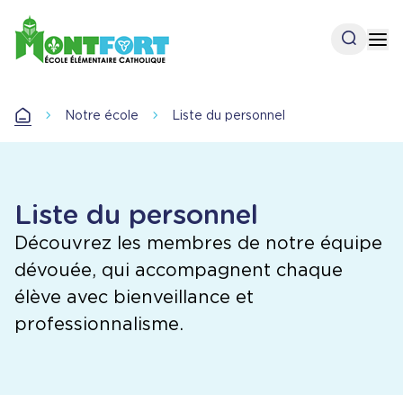
Aller
au
Open se
Op
contenu
principal
Notre école
Liste du personnel
Accueil
Liste du personnel
Découvrez les membres de notre équipe
dévouée, qui accompagnent chaque
élève avec bienveillance et
professionnalisme.