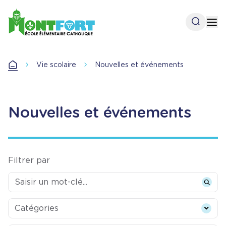
Aller
au
Open se
Op
contenu
principal
Vie scolaire
Nouvelles et événements
Accueil
Nouvelles et événements
Filtrer par
Categories
Catégories