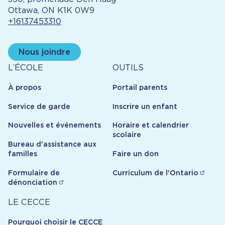
Ottawa, ON K1K 0W9
+16137453310
Nous joindre
À
Outils
L’ÉCOLE
OUTILS
propos
À propos
Portail parents
Service de garde
Inscrire un enfant
Nouvelles et événements
Horaire et calendrier
scolaire
Bureau d'assistance aux
familles
Faire un don
Formulaire de
Curriculum de l'Ontario
dénonciation
Carrière
LE CECCE
Pourquoi choisir le CECCE