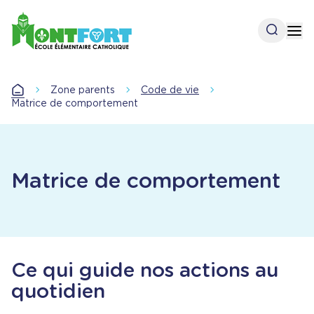
Aller
au
Open se
Op
contenu
principal
Zone parents
Code de vie
Accueil
Matrice de comportement
Matrice de comportement
Ce qui guide nos actions au
quotidien